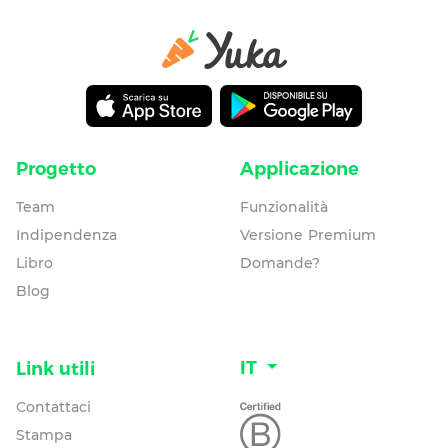
Progetto
Applicazione
Team
Funzionalità
Indipendenza
Versione Premium
Libro
Domande?
Blog
IT
Link utili
Contattaci
Stampa