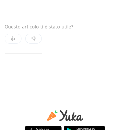
Questo articolo ti è stato utile?
👍
👎