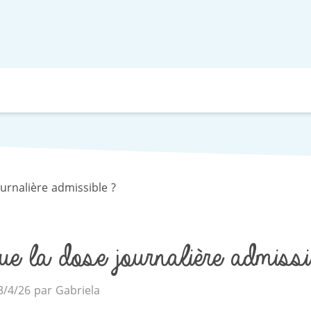
urnalière admissible ?
ue la dose journalière admissib
13/4/26 par Gabriela