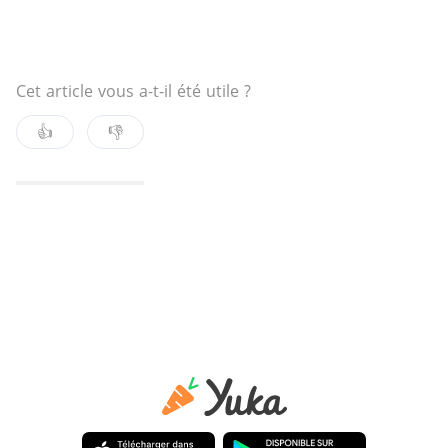
Cet article vous a-t-il été utile ?
👍
👎