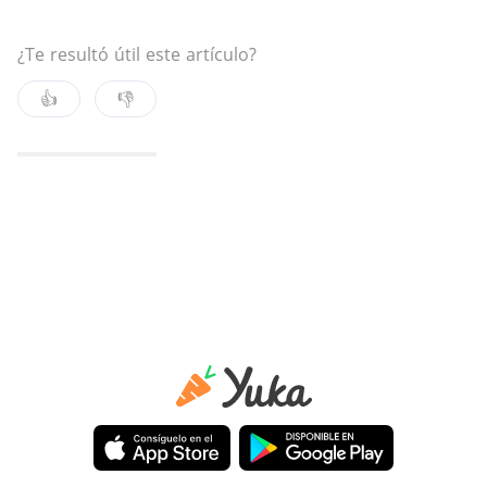
¿Te resultó útil este artículo?
👍
👎