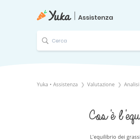
|
Assistenza
Yuka • Assistenza
​Valutazione
​Analis
Cos'è l'equi
L'equilibrio dei gras