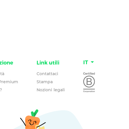
IT
zione
Link utili
tà
Contattaci
 Premium
Stampa
?
Nozioni legali