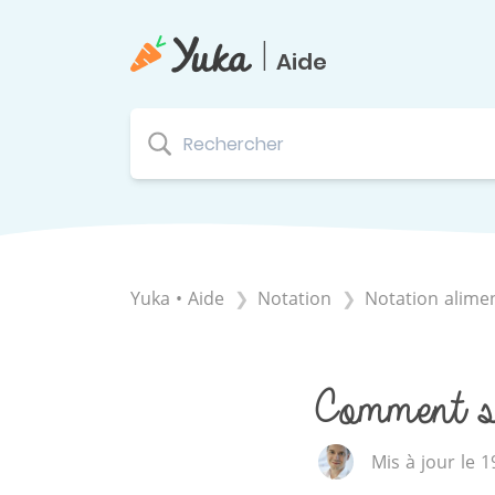
|
Aide
Yuka • Aide
​Notation
​Notation alime
Comment so
Mis à jour le 