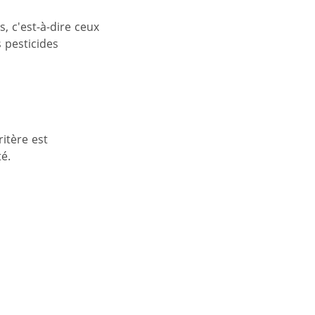
, c'est-à-dire ceux
s pesticides
itère est
té.