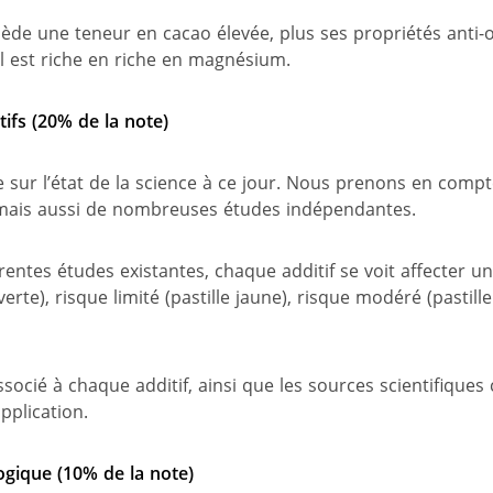
sède une teneur en cacao élevée, plus ses propriétés anti-
il est riche en riche en magnésium.
tifs (20% de la note)
e sur l’état de la science à ce jour. Nous prenons en compte
 mais aussi de nombreuses études indépendantes.
rentes études existantes, chaque additif se voit affecter u
 verte
), risque limité (pastille jaune), risque modéré (pastill
ssocié à chaque additif, ainsi que les sources scientifique
pplication.
ogique
(10% de la note)