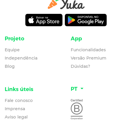
Projeto
App
Equipe
Funcionalidades
Independência
Versão Premium
Blog
Dúvidas?
PT
Links úteis
Fale conosco
Imprensa
Aviso legal