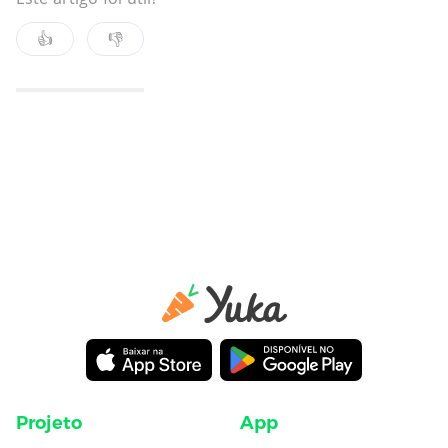
👍
👎
Projeto
App