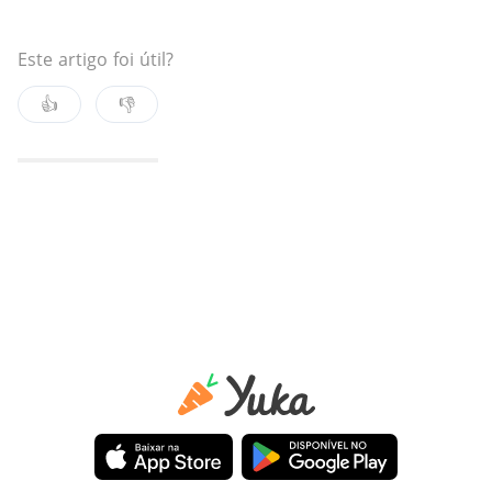
Este artigo foi útil?
👍
👎