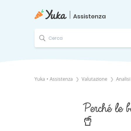
|
Assistenza
Yuka • Assistenza
​Valutazione
​Analis
Perché le b
🥤