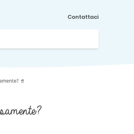
Contattaci
samente? 🥤
rsamente?