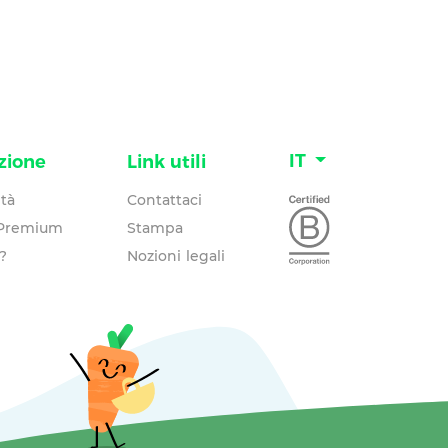
IT
zione
Link utili
tà
Contattaci
 Premium
Stampa
?
Nozioni legali