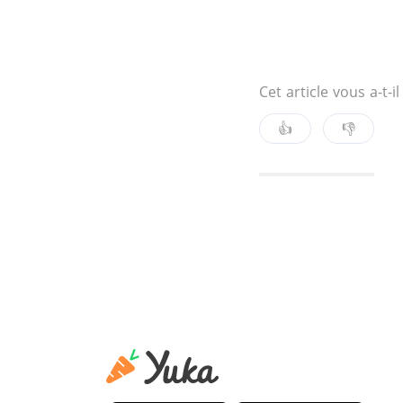
Cet article vous a-t-il
👍
👎