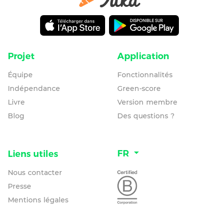
Projet
Application
Équipe
Fonctionnalités
Indépendance
Green-score
Livre
Version membre
Blog
Des questions ?
FR
Liens utiles
Nous contacter
Presse
Mentions légales