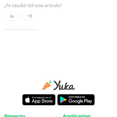
¿Te resultó útil este artículo?
👍
👎
Proyecto
Application