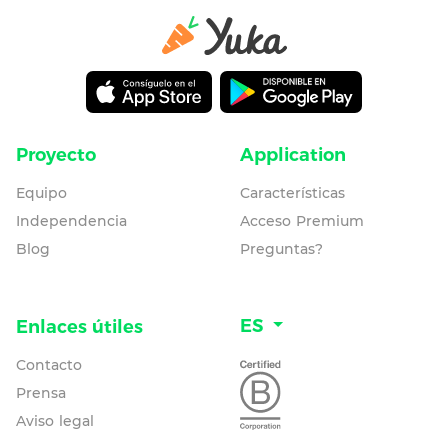
Proyecto
Application
Equipo
Características
Independencia
Acceso Premium
Blog
Preguntas?
ES
Enlaces útiles
Contacto
Prensa
Aviso legal