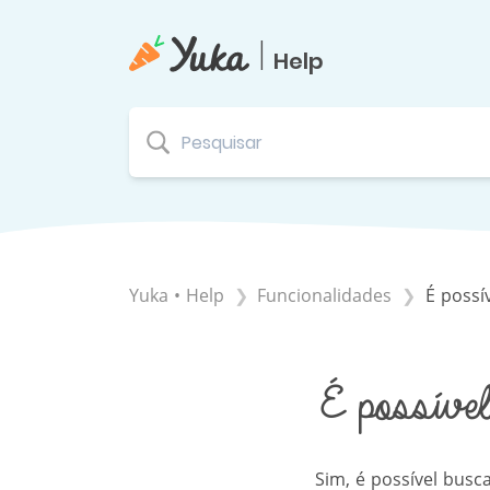
|
Help
Yuka • Help
​Funcionalidades
É possí
É possível
Sim, é possível bus