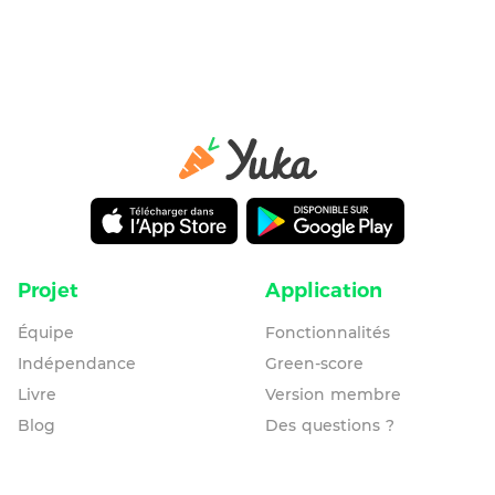
Projet
Application
Équipe
Fonctionnalités
Indépendance
Green-score
Livre
Version membre
Blog
Des questions ?