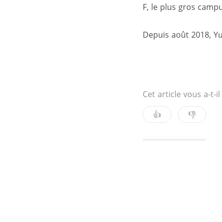
F, le plus gros camp
Depuis août 2018, Y
Cet article vous a-t-il
👍
👎