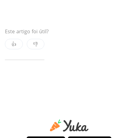
Este artigo foi útil?
👍
👎