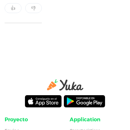
👍
👎
Proyecto
Application