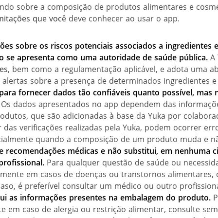
zando sobre a composição de produtos alimentares e cosmé
mitações que voc
ê deve conhecer ao usar o app.
iões
sobre os riscos potenciais associados a ingredientes 
o se apresenta como uma autoridade de saúde pública.
A 
tes
, bem como a regulamentação aplicável, e adota uma a
 alertas sobre a presença de determinados ingredientes e 
 para fornecer dados tão confiáveis quanto possível, mas
Os dados apresentados no app dependem das informaçõe
dutos, que são adicionadas à base da Yuka por colabora
r das verificações realizadas pela Yuka, podem ocorrer e
cialmente quando a composição de um produto muda e não
e recomendações médicas e não substitu
i, em nenhuma ci
rofissional.
Para qualquer questão de saúde ou necessida
ialmente em casos de doenças ou transtornos alimentares,
aso, é preferível consultar um médico ou outro profission
tui as informações presentes na embalagem do produto.
P
te em caso de alergia ou restrição alimentar, consulte se