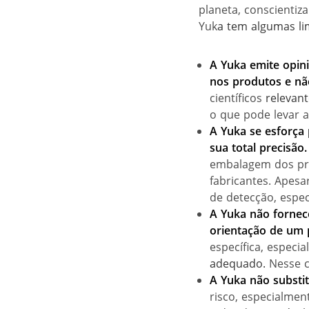
planeta, conscienti
Yuk
a tem algumas li
A Yuka emite opin
nos produtos e nã
científicos
relevan
o que pode levar a
A Yuka se esforça
sua total precisão.
embalagem dos pro
fabricantes. Apesa
de detecção, espe
A Yuka não fornec
orientaç
ão de um p
específica, espec
adequado.
Nesse c
A Yuka não substi
risco, especialmen