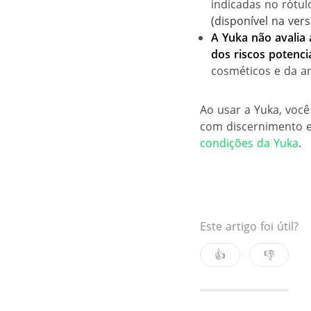
indicadas no rótu
(disponível na ve
A Yuka não avalia 
dos riscos potenci
cosméticos e da a
Ao usar a Yuka, você
com discernimento e
condições da Yuka
.
Este artigo foi útil?
👍
👎