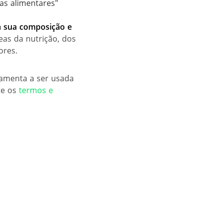
ias alimentares"
a sua c
omposição e
eas da nutrição, dos
ores.
ramenta a ser usada
te os
termos e