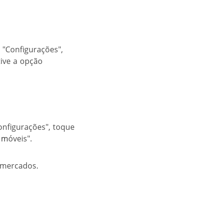
 "Configurações",
tive a opção
nfigurações", toque
s m
óveis".
rmercados.