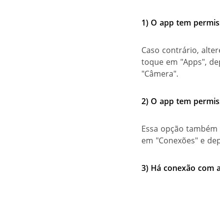
1)
O app tem permis
Caso contrário, alte
toque em "Apps", dep
"Câmera".
2)
O app tem permis
Essa opção também p
em "Conexões" e dep
3)
Há conexão com a