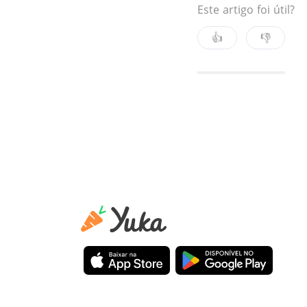
Este artigo foi útil?
👍
👎